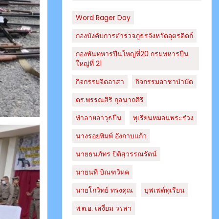
Word Rager Day
กองบังคับการตำรวจภูธรจังหวัดอุตรดิตถ์
กองพันทหารปืนใหญ่ที่20 กรมทหารปืน
ใหญ่ที่ 21
กิจกรรมจิตอาสา
กิจกรรมอาชาบำบัด
ดร.พรรณสิริ กุลนาถศิริ
ทำลายอาวุธปืน
ทุเรียนหมอนพระร่วง
นางรอยพิมพ์ อังกาบแก้ว
นายธนภัทร​ ปิติสุวรรณ​รัตน์​
นายนที บิณฑวิหค
นายโกวิทย์ ทรงคุณ
บุฟเฟต์ทุเรียน
พ.ต.อ. เสงี่ยม วรสา