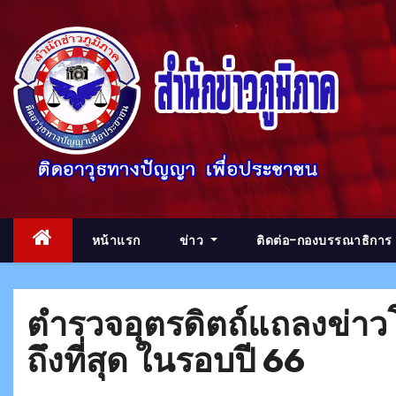
S
k
i
p
t
o
c
o
n
t
หน้าแรก
ข่าว
ติดต่อ-กองบรรณาธิการ
e
n
t
ตำรวจอุตรดิตถ์แถลงข่าว
ถึงที่สุด ในรอบปี 66