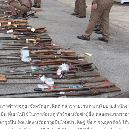
บการตำรวจภูธรจังหวัดอุตรดิตถ์ กล่าวรายงานตามนโยบายสำนัก
ธปืน ที่เอาไปใช้ในการก่อเหตุ ทำร้าย หรือฆ่าผู้อื่น ตลอดจนพกพาอ
ุธปืน ดัดแปลง หรืออาวุธปืนไทยประดิษฐ์ ซึ่ง ภ.จว.อุตรดิตถ์ ไ