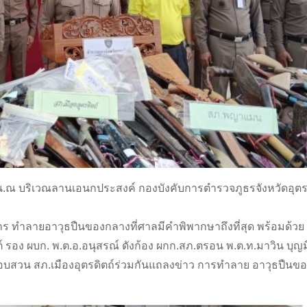
.00 น.ณ บริเวณลานเอนกประสงค์ กองบังคับการตำรวจภูธรจังหวัดอุต
าร ทำลายอาวุธปืนของกลางที่ศาลมีคำพิพากษาถึงที่สุด พร้อมด้วย พ
ตต์ รอง ผบก. พ.ต.อ.อนุสรณ์ ดังก้อง ผกก.สภ.ตรอน พ.ต.ท.มาวิน บุญ
บสวน สภ.เมืองอุตรดิตถ์ร่วมกันแถลงข่าว การทำลาย อาวุธปืนข