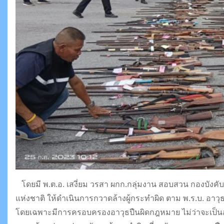
โดยมี พ.ต.อ. เสงี่ยม
วรสา ผกก.กลุ่มงาน สอบสวน กองบังคั
แห่งชาติ ให้ดำเนินการกวาดล้างผู้กระทำผิด
ตาม พ.ร.บ. อาวุ
โดยเฉพาะมีการครอบครองอาวุธปืนผิดกฎหมาย ไม่ว่าจะเป็นอาว