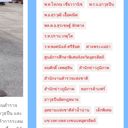
พ.ท.โสภณ เชี่ยววานิช
พ.ร.บ.อาวุธปืน
พ.อ.สุรวุฒิ เอื้อคณิต
พล.ต.อ.สุรเชษฐ์ หักพาล
ร.ท.ปราบ เกตุโต
ร.ท.พงศนันท์ ศรีธิยศ
ศาลพระแม่ย่า
ศูนย์การศึกษาพิเศษจังหวัดอุตรดิตถ์
สมศักดิ์ เทพสุทิน
สำนักข่าวภูมิภาค
สำนักงานตำรวจแห่งชาติ
สํานักข่าวภูมิภาค
หอการค้าแฟร์
อาวุธปืนผิดกฎหมาย
งานตำรวจ
อุทยานแห่งชาติลำน้ำน่าน
เด็กพิเศษ
าวุธปืน และ
แขวงทางหลวงชนบทอุตรดิตถ์​
ด้ทำการระดม