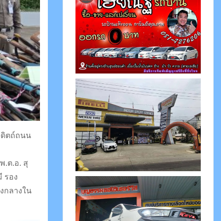
มู่
ข่
า
ว
รดิตถ์ถนน
.ต.อ. สุ
มี รอง
องกลางใน