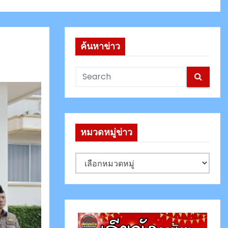
ค้นหาข่าว
หมวดหมู่ข่าว
ห
ม
ว
ด
ห