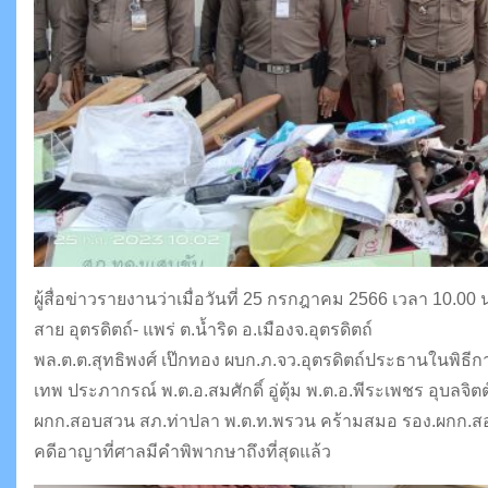
ผู้สื่อข่าวรายงานว่าเมื่อวันที่ 25 กรกฎาคม 2566 เวลา 10
สาย อุตรดิตถ์- แพร่ ต.น้ำริด อ.เมืองจ.อุตรดิตถ์
พล.ต.ต.สุทธิพงศ์ เป๊กทอง ผบก.ภ.จว.อุตรดิตถ์ประธานในพิธีก
เทพ ประภากรณ์ พ.ต.อ.สมศักดิ์ อู่ตุ้ม พ.ต.อ.พีระเพชร อุบลจิ
ผกก.สอบสวน สภ.ท่าปลา พ.ต.ท.พรวน คร้ามสมอ รอง.ผกก.สอ
คดีอาญาที่ศาลมีคำพิพากษาถึงที่สุดแล้ว