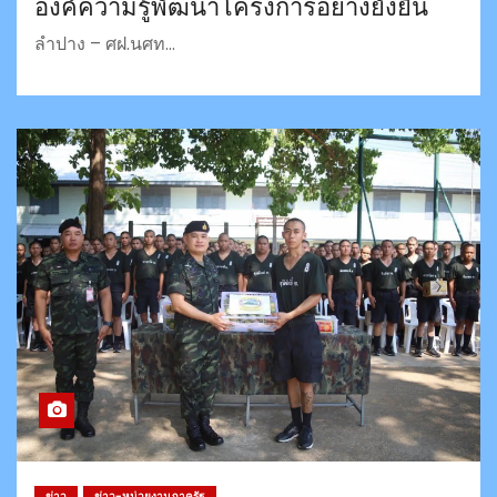
องค์ความรู้พัฒนาโครงการอย่างยั่งยืน
ลำปาง – ศฝ.นศท…
ข่าว
ข่าว-หน่วยงานภาครัฐ