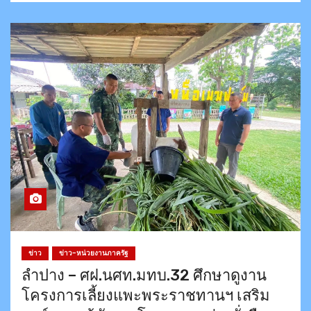
ข่าว
ข่าว-หน่วยงานภาครัฐ
ลำปาง – ศฝ.นศท.มทบ.32 ศึกษาดูงาน
โครงการเลี้ยงแพะพระราชทานฯ เสริม