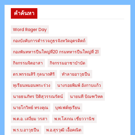
คำค้นหา
Word Rager Day
กองบังคับการตำรวจภูธรจังหวัดอุตรดิตถ์
กองพันทหารปืนใหญ่ที่20 กรมทหารปืนใหญ่ที่ 21
กิจกรรมจิตอาสา
กิจกรรมอาชาบำบัด
ดร.พรรณสิริ กุลนาถศิริ
ทำลายอาวุธปืน
ทุเรียนหมอนพระร่วง
นางรอยพิมพ์ อังกาบแก้ว
นายธนภัทร​ ปิติสุวรรณ​รัตน์​
นายนที บิณฑวิหค
นายโกวิทย์ ทรงคุณ
บุฟเฟต์ทุเรียน
พ.ต.อ. เสงี่ยม วรสา
พ.ท.โสภณ เชี่ยววานิช
พ.ร.บ.อาวุธปืน
พ.อ.สุรวุฒิ เอื้อคณิต