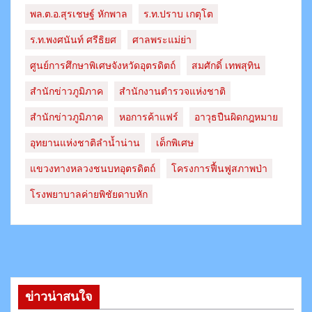
พล.ต.อ.สุรเชษฐ์ หักพาล
ร.ท.ปราบ เกตุโต
ร.ท.พงศนันท์ ศรีธิยศ
ศาลพระแม่ย่า
ศูนย์การศึกษาพิเศษจังหวัดอุตรดิตถ์
สมศักดิ์ เทพสุทิน
สำนักข่าวภูมิภาค
สำนักงานตำรวจแห่งชาติ
สํานักข่าวภูมิภาค
หอการค้าแฟร์
อาวุธปืนผิดกฎหมาย
อุทยานแห่งชาติลำน้ำน่าน
เด็กพิเศษ
แขวงทางหลวงชนบทอุตรดิตถ์​
โครงการฟื้นฟูสภาพป่า
โรงพยาบาลค่ายพิชัยดาบหัก
ข่าวน่าสนใจ