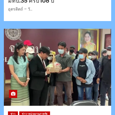
มทบ.35 ครบ108 ปี
อุตรดิตถ์ – วั…
ข่าว
ข่าว-หน่วยงานภาครัฐ