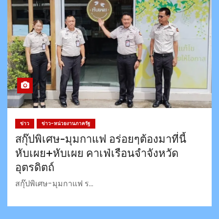
ข่าว
ข่าว-หน่วยงานภาครัฐ
สกุ๊ปพิเศษ-มุมกาแฟ อร่อยๆต้องมาที่นี้
หับเผย+หับเผย คาเฟ่เรือนจำจังหวัด
อุตรดิตถ์
สกุ๊ปพิเศษ-มุมกาแฟ ร…