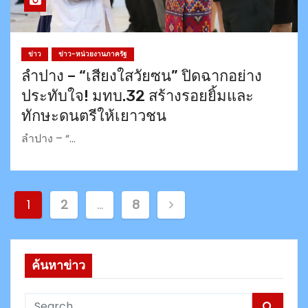
ข่าว
ข่าว-หน่วยงานภาครัฐ
ลำปาง – “เสียงใสวัยซน” ปิดฉากอย่าง
ประทับใจ! มทบ.32 สร้างรอยยิ้มและ
ทักษะดนตรีให้เยาวชน
ลำปาง – “…
P
1
2
…
8
o
s
ค้นหาข่าว
t