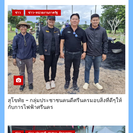
ข่าว
ข่าว-หน่วยงานภาครัฐ
สุโขทัย – กลุ่มประชาชนคนดีศรีนครมอบสิ่งที่ดีๆให้
กับการไฟฟ้าศรีนคร