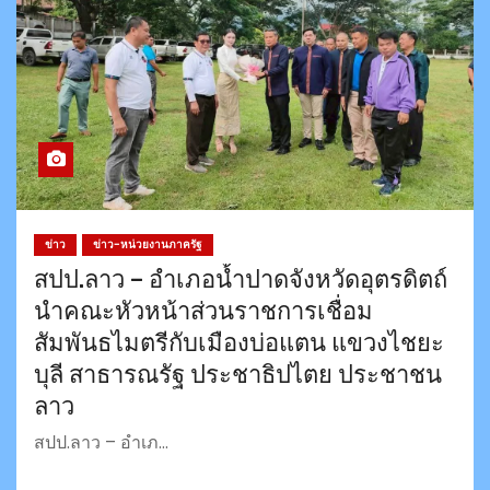
ข่าว
ข่าว-หน่วยงานภาครัฐ
สปป.ลาว – อำเภอน้ำปาดจังหวัดอุตรดิตถ์
นำคณะหัวหน้าส่วนราชการเชื่อม
สัมพันธไมตรีกับเมืองบ่อแตน แขวงไชยะ
บุลี สาธารณรัฐ ประชาธิปไตย ประชาชน
ลาว
สปป.ลาว – อำเภ…