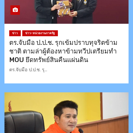
ข่าว
ข่าว-หน่วยงานภาครัฐ
ตร.จับมือ​ ป.ป.ช. รุกเข้มปราบทุจริตข้าม
ชาติ ตามล่าผู้ต้องหาข้ามทวีป​เตรียมทำ
MOU ยึดทรัพย์สินคืนแผ่นดิน
ตร.จับมือ​ ป.ป.ช. รุ…