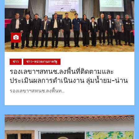
ข่าว
ข่าว-หน่วยงานภาครัฐ
รองเลขาฯสทนช.ลงพื้นที่ติดตามและ
ประเมินผลการดำเนินงาน ลุ่มน้ำยม-น่าน
รองเลขาฯสทนช.ลงพื้นท…