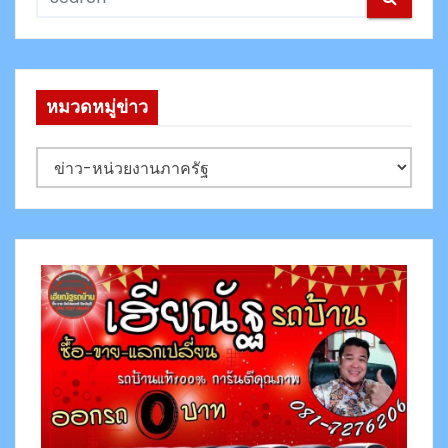
s
p
a
หมวดหมู่ข่าว
g
ห
i
ม
ว
n
ด
a
ห
มู่
t
ข่
i
า
ว
o
n