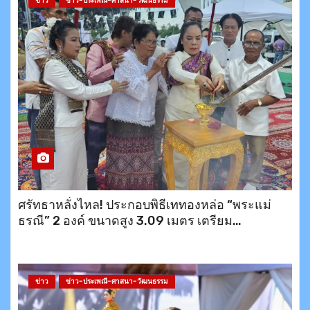
ข่าว
ข่าว-ประเพณี-ศาสนา-วัฒนธรรม
ศรัทธาหลั่งไหล! ประกอบพิธีเททองหล่อ “พระแม่
ธรณี” 2 องค์ ขนาดสูง 3.09 เมตร เตรียม
ประดิษฐาน ณ อำเภอบึงสามพัน และเขาพระตำหนัก
พัทยา พร้อมมอบข้าวสาร 200 ชุดช่วยเหลือ
ประชาชน
ข่าว
ข่าว-ประเพณี-ศาสนา-วัฒนธรรม