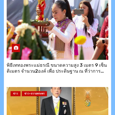
พิธีเททองพระแม่ธรณี ขนาดความสูง 3 เมตร 9 เซ็น
ติเมตร จำนวน2องค์ เพื่อ ประดิษฐาน ณ ที่ว่าการ
อำเภอบึงสามพัน1องค์ และ อีก1องค์ ประดิษฐาน
หน้าเทวาลัยมาหากาลีอวตารจักรวาลชนนี บนเขา
พระตำหนักพัทยา
ข่าว
ข่าว-ถวายพระพร