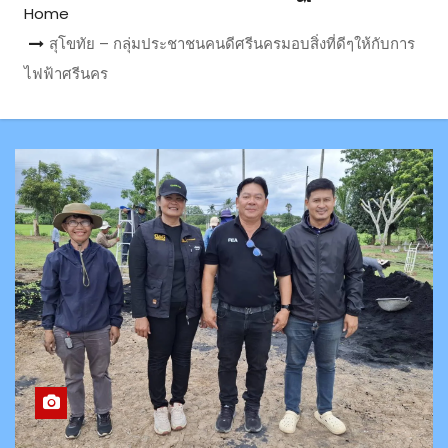
Home
สุโขทัย – กลุ่มประชาชนคนดีศรีนครมอบสิ่งที่ดีๆให้กับการ
ไฟฟ้าศรีนคร