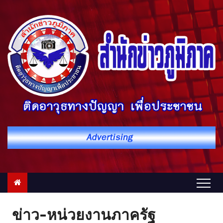
S
k
i
p
t
o
c
o
n
t
e
n
t
ข่าว-หน่วยงานภาครัฐ