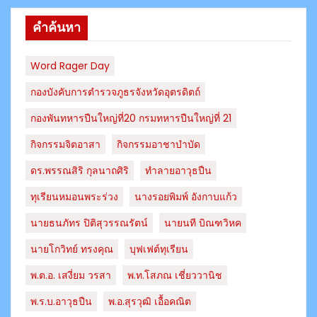
คำค้นหา
Word Rager Day
กองบังคับการตำรวจภูธรจังหวัดอุตรดิตถ์
กองพันทหารปืนใหญ่ที่20 กรมทหารปืนใหญ่ที่ 21
กิจกรรมจิตอาสา
กิจกรรมอาชาบำบัด
ดร.พรรณสิริ กุลนาถศิริ
ทำลายอาวุธปืน
ทุเรียนหมอนพระร่วง
นางรอยพิมพ์ อังกาบแก้ว
นายธนภัทร​ ปิติสุวรรณ​รัตน์​
นายนที บิณฑวิหค
นายโกวิทย์ ทรงคุณ
บุฟเฟต์ทุเรียน
พ.ต.อ. เสงี่ยม วรสา
พ.ท.โสภณ เชี่ยววานิช
พ.ร.บ.อาวุธปืน
พ.อ.สุรวุฒิ เอื้อคณิต