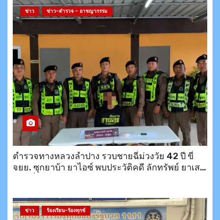
ข่าว
ข่าว-ตำรวจ - อาชญากรรม
ตำรวจทางหลวงลำปาง รวบชายฉี่ม่วงวัย 42 ปี ขี่
จยย. ซุกยาบ้า ยาไอซ์ พบประวัติคดี ลักทรัพย์ ยาเสพ
ติด เพิ่งออกจากคุกมายังไม่ถึงเดือน
ข่าว
ร้องเรียน-ร้องทุกข์