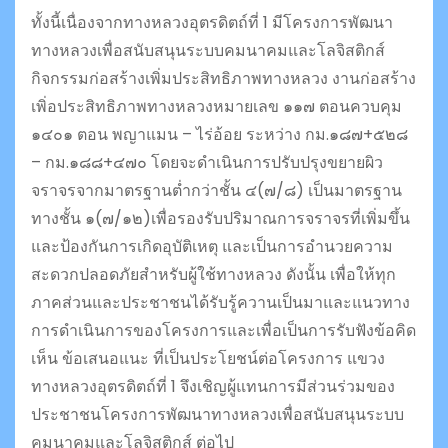
ทั้งนี้เนื่องจากทางหลวงอุตรดิตถ์ที่ 1 มีโครงการพัฒนา
ทางหลวงเพื่อสนับสนุนระบบคมนาคมและโลจิสติกส์
กิจกรรมก่อสร้างเพิ่มประสิทธิภาพทางหลวง งานก่อสร้าง
เพิ่อประสิทธิภาพทางหลวงหมายเลข ๑๑๗ ตอนควบคุม
๑๔๐๑ ตอน พญาแมน – ไร่อ้อย ระหว่าง กม.๑๘๗+๕๒๘
– กม.๑๘๘+๔๗๐ โดยจะดำเนินการปรับปรุงขยายผิว
จราจรจากมาตรฐานต่ำกว่าชั้น ๔(๗/๘) เป็นมาตรฐาน
ทางชั้น ๑(๗/๑๒)เพื่อรองรับปริมาณการจราจรที่เพิ่มขึ้น
และป้องกันการเกิดอุบัติเหตุ และเป็นการอำนวยความ
สะดวกปลอดภัยสำหรับผู้ใช้ทางหลวง ดังนั้น เพื่อให้ทุก
ภาคส่วนและประชาชนได้รับรู้ควานเป็นมาและแนวทาง
การดำเนินการของโครงการและเพื่อเป็นการรับฟังข้อคิด
เห็น ข้อเสนอแนะ ที่เป็นประโยชน์ต่อโครงการ แขวง
ทางหลวงอุตรดิตถ์ที่ 1 จึงเชิญผู้แทนการมีส่วนร่วมของ
ประชาชนโครงการพัฒนาทางหลวงเพื่อสนับสนุนระบบ
คมนาคมและโลจิสติกส์ ต่อไป