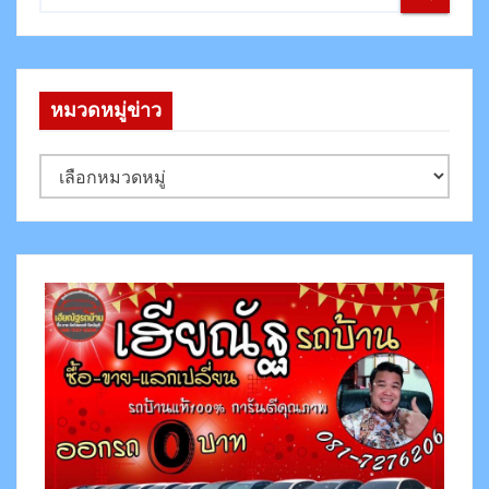
หมวดหมู่ข่าว
ห
ม
ว
ด
ห
มู่
ข่
า
ว