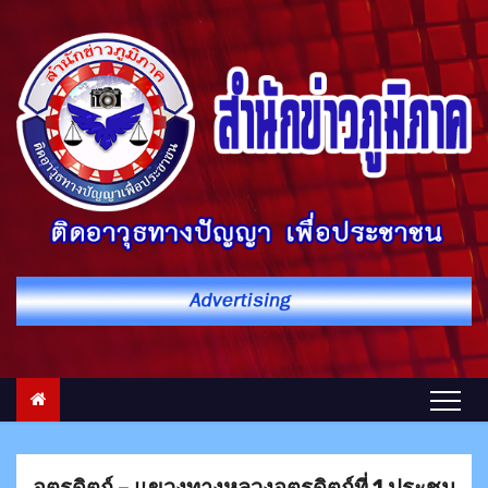
S
k
i
p
t
o
c
o
n
t
e
n
t
อุตรดิตถ์ – แขวงทางหลวงอุตรดิตถ์ที่ 1 ประชุม