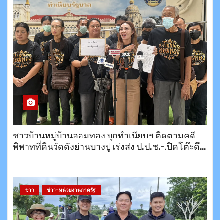
ชาวบ้านหมู่บ้านออมทอง บุกทำเนียบฯ ติดตามคดี
พิพาทที่ดินวัดดังย่านบางปู เร่งส่ง ป.ป.ช.-เปิดโต๊ะดึง
สำนักพุทธฯ เจรจาหาทางออก
ข่าว
ข่าว-หน่วยงานภาครัฐ