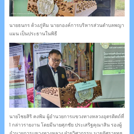
นายธนกร ด้วงภู่ทิม นายกองค์การบริหารส่วนตำบลพญา
แมน เป็นประธานในพิธี
นายไชยสิริ คงพิม ผู้อำนวยการแขวงทางหลวงอุตรดิตถ์ที่
1 กล่าวรายงาน โดยมีนายศุภชัย ประเสริฐคุณาสิน รองผู้
อำนวยการแขวงทางหลวง ฝ่ายวิศวกรรม นายอัศรายุทธ