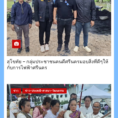
สุโขทัย – กลุ่มประชาชนคนดีศรีนครมอบสิ่งที่ดีๆให้
กับการไฟฟ้าศรีนคร
ข่าว
ข่าว-ประเพณี-ศาสนา-วัฒนธรรม