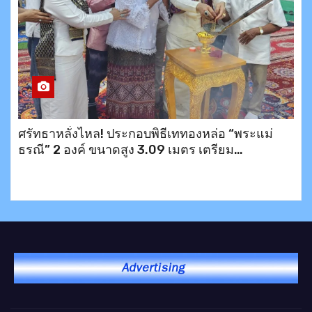
ศรัทธาหลั่งไหล! ประกอบพิธีเททองหล่อ “พระแม่
ธรณี” 2 องค์ ขนาดสูง 3.09 เมตร เตรียม
ประดิษฐาน ณ อำเภอบึงสามพัน และเขาพระตำหนัก
พัทยา พร้อมมอบข้าวสาร 200 ชุดช่วยเหลือ
ประชาชน