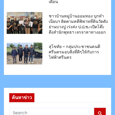
เดือน
ชาวบ้านหมู่บ้านออมทอง บุกทำ
เนียบฯ ติดตามคดีพิพาทที่ดินวัดดัง
ย่านบางปู เร่งส่ง ป.ป.ช.-เปิดโต๊ะ
ดึงสำนักพุทธฯ เจรจาหาทางออก
สุโขทัย – กลุ่มประชาชนคนดี
ศรีนครมอบสิ่งที่ดีๆให้กับการ
ไฟฟ้าศรีนคร
ค้นหาข่าว