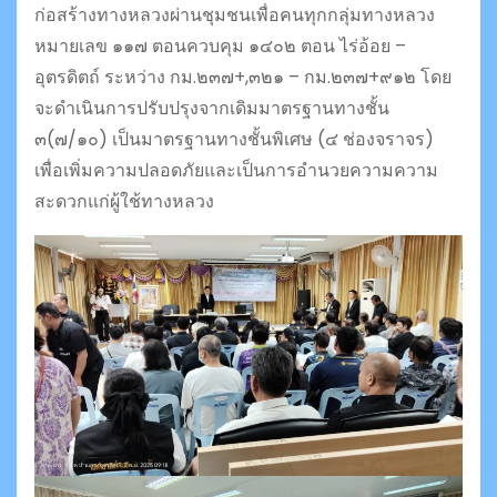
ก่อสร้างทางหลวงผ่านชุมชนเพื่อคนทุกกลุ่มทางหลวง
หมายเลข ๑๑๗ ตอนควบคุม ๑๔๐๒ ตอน ไร่อ้อย –
อุตรดิตถ์ ระหว่าง กม.๒๓๗+,๓๒๑ – กม.๒๓๗+๙๑๒ โดย
จะดำเนินการปรับปรุงจากเดิมมาตรฐานทางชั้น
๓(๗/๑๐) เป็นมาตรฐานทางชั้นพิเศษ (๔ ช่องจราจร)
เพื่อเพิ่มความปลอดภัยและเป็นการอำนวยความความ
สะดวกแก่ผู้ใช้ทางหลวง