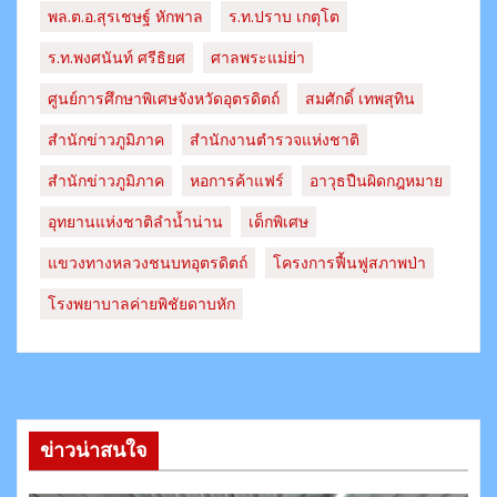
พล.ต.อ.สุรเชษฐ์ หักพาล
ร.ท.ปราบ เกตุโต
ร.ท.พงศนันท์ ศรีธิยศ
ศาลพระแม่ย่า
ศูนย์การศึกษาพิเศษจังหวัดอุตรดิตถ์
สมศักดิ์ เทพสุทิน
สำนักข่าวภูมิภาค
สำนักงานตำรวจแห่งชาติ
สํานักข่าวภูมิภาค
หอการค้าแฟร์
อาวุธปืนผิดกฎหมาย
อุทยานแห่งชาติลำน้ำน่าน
เด็กพิเศษ
แขวงทางหลวงชนบทอุตรดิตถ์​
โครงการฟื้นฟูสภาพป่า
โรงพยาบาลค่ายพิชัยดาบหัก
ข่าวน่าสนใจ