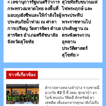
เลขานุการรัฐมนตรีว่าการ
สุโขทัยรับขบวนแห่
แ
กระทรวงมหาดไทย ลงพื้นที่
ไฟพระฤกษ์ และ
น
มอบถุงยังชีพและให้กำลังใจผู้
พระประทีป
ประสบภัยน้ำท่วม ณ ศาลา
พระราชทานไป
ะ
การเปรียญ วัดสารจิตร ตำบล
ประดิษฐาน ณ
แ
สารจิตร อำเภอศรีสัชนาลัย
ตระพังตระกวน
จังหวัดสุโขทัย
อุทยาน
น
ประวัติศาสตร์
ว
สุโขทัย
เ
รื่
ข่าวที่เกี่ยวข้อง
อ
ตำรวจทางหลวงลำปาง รวบชายฉี่
ง
ม่วงวัย 42 ปี ขี่ จยย. ซุกยาบ้า ยา
ไอซ์ พบประวัติคดี ลักทรัพย์ ยา
เสพติด เพิ่งออกจากคุกมายังไม่ถึง