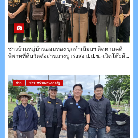
ชาวบ้านหมู่บ้านออมทอง บุกทำเนียบฯ ติดตามคดี
พิพาทที่ดินวัดดังย่านบางปู เร่งส่ง ป.ป.ช.-เปิดโต๊ะดึง
สำนักพุทธฯ เจรจาหาทางออก
ข่าว
ข่าว-หน่วยงานภาครัฐ