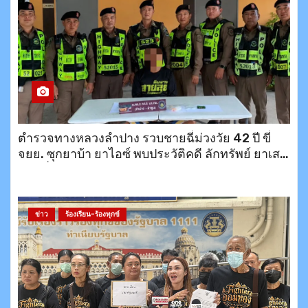
ตำรวจทางหลวงลำปาง รวบชายฉี่ม่วงวัย 42 ปี ขี่
จยย. ซุกยาบ้า ยาไอซ์ พบประวัติคดี ลักทรัพย์ ยาเสพ
ติด เพิ่งออกจากคุกมายังไม่ถึงเดือน
ข่าว
ร้องเรียน-ร้องทุกข์