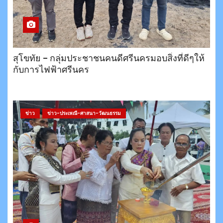
สุโขทัย – กลุ่มประชาชนคนดีศรีนครมอบสิ่งที่ดีๆให้
กับการไฟฟ้าศรีนคร
ข่าว
ข่าว-ประเพณี-ศาสนา-วัฒนธรรม