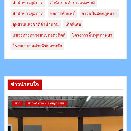
สำนักข่าวภูมิภาค
สำนักงานตำรวจแห่งชาติ
สํานักข่าวภูมิภาค
หอการค้าแฟร์
อาวุธปืนผิดกฎหมาย
อุทยานแห่งชาติลำน้ำน่าน
เด็กพิเศษ
แขวงทางหลวงชนบทอุตรดิตถ์​
โครงการฟื้นฟูสภาพป่า
โรงพยาบาลค่ายพิชัยดาบหัก
ข่าวน่าสนใจ
ข่าว
ข่าว-ตำรวจ - อาชญากรรม