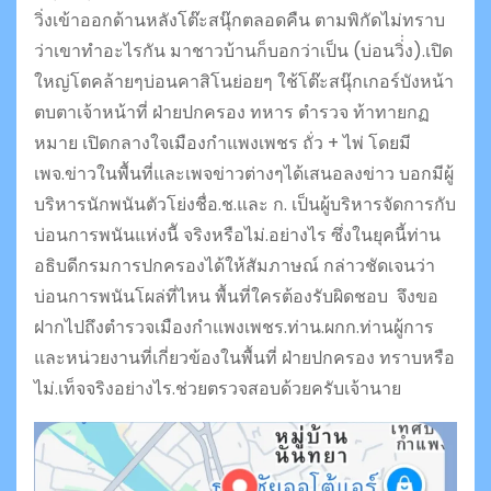
วิ่งเข้าออกด้านหลังโต๊ะสนุ๊กตลอดคืน ตามพิกัดไม่ทราบ
ว่าเขาทำอะไรกัน มาชาวบ้านก็บอกว่าเป็น (บ่อนวิ่่ง).เปิด
ใหญ่โตคล้ายๆบ่อนคาสิโนย่อยๆ ใช้โต๊ะสนุ๊กเกอร์บังหน้า
ตบตาเจ้าหน้าที่ ฝ่ายปกครอง ทหาร ตำรวจ ท้าทายกฏ
หมาย เปิดกลางใจเมืองกำแพงเพชร ถั่ว + ไพ่ โดยมี
เพจ.ข่าวในพื้นที่และเพจข่าวต่างๆได้เสนอลงข่าว บอกมีผู้
บริหารนักพนันตัวโย่งชื่อ.ช.และ ก.
เป็นผู้บริหารจัดการกับ
จริงหรือไม่.อย่างไร ซึ่งในยุคนี้ท่าน
บ่อนการพนันแห่งนีั
อธิบดีกรมการปกครองได้ให้สัมภาษณ์ กล่าวชัดเจนว่า
บ่อนการพนันโผล่ที่ไหน พื้นที่ใครต้องรับผิดชอบ จึงขอ
ฝากไปถึงตำรวจเมืองกำแพงเพชร.ท่าน.ผกก.ท่านผู้การ
และหน่วยงานที่เกี่ยวข้องในพื้นที่ ฝ่ายปกครอง ทราบหรือ
ไม่.เท็จจริงอย่างไร.ช่วยตรวจสอบด้วยครับเจ้านาย