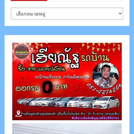
ห
ม
ว
ด
ห
มู่
ข่
า
ว