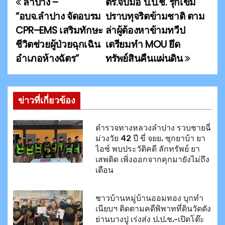
ลำปาง –
ตร.จับมือ​ ป.ป.ช. รุกเข้ม
แ
“อบจ.ลำปาง จัดอบรม
ปราบทุจริตข้ามชาติ ตาม
น
CPR–EMS เสริมทักษะ
ล่าผู้ต้องหาข้ามทวีป​
ชีวิตช่วยผู้ป่วยฉุกเฉิน
เตรียมทำ MOU ยึด
ะ
อำเภอห้างฉัตร”
ทรัพย์สินคืนแผ่นดิน
แ
น
ข่าวที่เกี่ยวข้อง
ว
เ
ตำรวจทางหลวงลำปาง รวบชายฉี่
ม่วงวัย 42 ปี ขี่ จยย. ซุกยาบ้า ยา
รื่
ไอซ์ พบประวัติคดี ลักทรัพย์ ยา
เสพติด เพิ่งออกจากคุกมายังไม่ถึง
อ
เดือน
ง
ชาวบ้านหมู่บ้านออมทอง บุกทำ
เนียบฯ ติดตามคดีพิพาทที่ดินวัดดัง
ย่านบางปู เร่งส่ง ป.ป.ช.-เปิดโต๊ะ