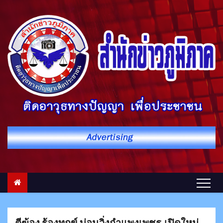
S
k
i
p
t
o
c
o
n
t
e
n
t
ตีฆ้อง ร้องทุกข์ บ่อนวิ่งกำแพงเพชร.เปิดใหม่