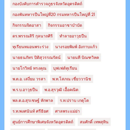
กองบังคับการตำรวจภูธรจังหวัดอุตรดิตถ์
กองพันทหารปืนใหญ่ที่20 กรมทหารปืนใหญ่ที่ 21
กิจกรรมจิตอาสา
กิจกรรมอาชาบำบัด
ดร.พรรณสิริ กุลนาถศิริ
ทำลายอาวุธปืน
ทุเรียนหมอนพระร่วง
นางรอยพิมพ์ อังกาบแก้ว
นายธนภัทร​ ปิติสุวรรณ​รัตน์​
นายนที บิณฑวิหค
นายโกวิทย์ ทรงคุณ
บุฟเฟต์ทุเรียน
พ.ต.อ. เสงี่ยม วรสา
พ.ท.โสภณ เชี่ยววานิช
พ.ร.บ.อาวุธปืน
พ.อ.สุรวุฒิ เอื้อคณิต
พล.ต.อ.สุรเชษฐ์ หักพาล
ร.ท.ปราบ เกตุโต
ร.ท.พงศนันท์ ศรีธิยศ
ศาลพระแม่ย่า
ศูนย์การศึกษาพิเศษจังหวัดอุตรดิตถ์
สมศักดิ์ เทพสุทิน