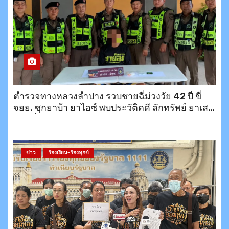
ตำรวจทางหลวงลำปาง รวบชายฉี่ม่วงวัย 42 ปี ขี่
จยย. ซุกยาบ้า ยาไอซ์ พบประวัติคดี ลักทรัพย์ ยาเสพ
ติด เพิ่งออกจากคุกมายังไม่ถึงเดือน
ข่าว
ร้องเรียน-ร้องทุกข์