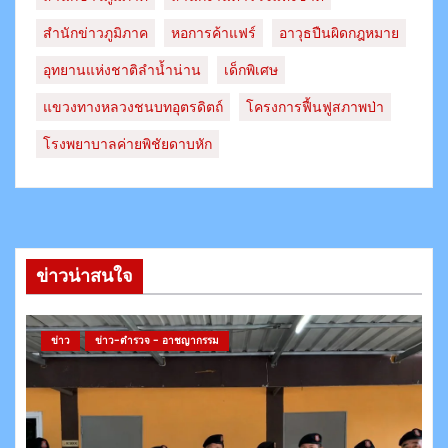
สํานักข่าวภูมิภาค
หอการค้าแฟร์
อาวุธปืนผิดกฎหมาย
อุทยานแห่งชาติลำน้ำน่าน
เด็กพิเศษ
แขวงทางหลวงชนบทอุตรดิตถ์​
โครงการฟื้นฟูสภาพป่า
โรงพยาบาลค่ายพิชัยดาบหัก
ข่าวน่าสนใจ
ข่าว
ข่าว-ตำรวจ - อาชญากรรม