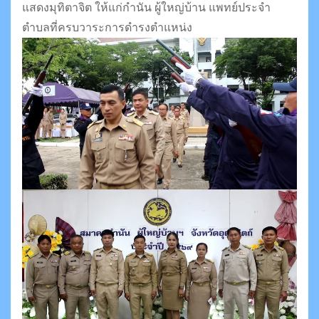
แสดงมุทิตาจิต ให้แก่กำนัน ผู้ใหญ่บ้าน แพทย์ประจำ
ตำบลที่ครบวาระการดำรงตำแหน่ง