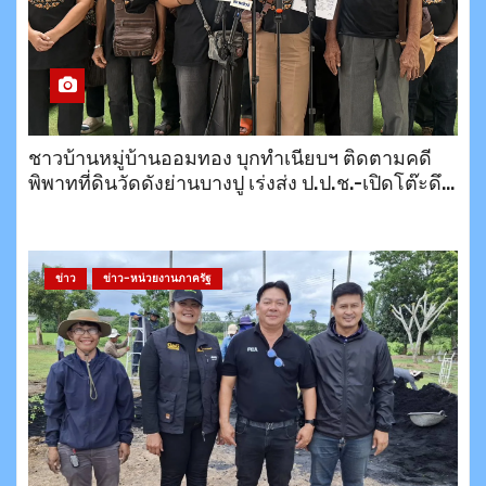
ชาวบ้านหมู่บ้านออมทอง บุกทำเนียบฯ ติดตามคดี
พิพาทที่ดินวัดดังย่านบางปู เร่งส่ง ป.ป.ช.-เปิดโต๊ะดึง
สำนักพุทธฯ เจรจาหาทางออก
ข่าว
ข่าว-หน่วยงานภาครัฐ