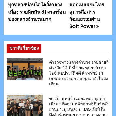
น
บุกทลายบ่อนไฮโลวิ่งกลาง
ออกแบบเกมไทย
เมือง รวบผีพนัน 31 คนพร้อม
สู่การสื่อสาร
ะ
ของกลางจำนวนมาก
วัฒนธรรมผ่าน
แ
Soft Power
น
ว
ข่าวที่เกี่ยวข้อง
เ
ตำรวจทางหลวงลำปาง รวบชายฉี่
รื่
ม่วงวัย 42 ปี ขี่ จยย. ซุกยาบ้า ยา
ไอซ์ พบประวัติคดี ลักทรัพย์ ยา
อ
เสพติด เพิ่งออกจากคุกมายังไม่ถึง
เดือน
ง
ชาวบ้านหมู่บ้านออมทอง บุกทำ
เนียบฯ ติดตามคดีพิพาทที่ดินวัดดัง
ย่านบางปู เร่งส่ง ป.ป.ช.-เปิดโต๊ะ
ดึงสำนักพุทธฯ เจรจาหาทางออก