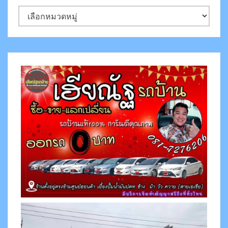
ห
ม
ว
ด
ห
มู่
ข่
า
ว