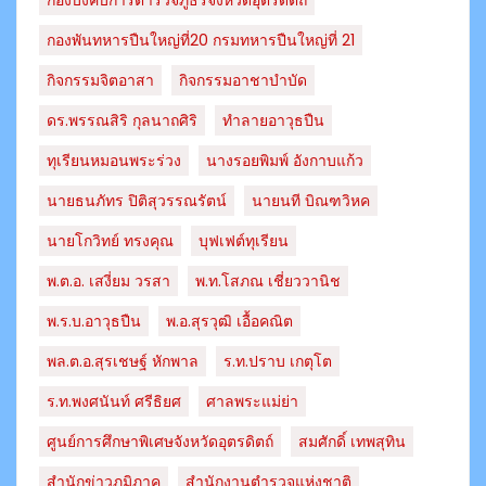
กองพันทหารปืนใหญ่ที่20 กรมทหารปืนใหญ่ที่ 21
กิจกรรมจิตอาสา
กิจกรรมอาชาบำบัด
ดร.พรรณสิริ กุลนาถศิริ
ทำลายอาวุธปืน
ทุเรียนหมอนพระร่วง
นางรอยพิมพ์ อังกาบแก้ว
นายธนภัทร​ ปิติสุวรรณ​รัตน์​
นายนที บิณฑวิหค
นายโกวิทย์ ทรงคุณ
บุฟเฟต์ทุเรียน
พ.ต.อ. เสงี่ยม วรสา
พ.ท.โสภณ เชี่ยววานิช
พ.ร.บ.อาวุธปืน
พ.อ.สุรวุฒิ เอื้อคณิต
พล.ต.อ.สุรเชษฐ์ หักพาล
ร.ท.ปราบ เกตุโต
ร.ท.พงศนันท์ ศรีธิยศ
ศาลพระแม่ย่า
ศูนย์การศึกษาพิเศษจังหวัดอุตรดิตถ์
สมศักดิ์ เทพสุทิน
สำนักข่าวภูมิภาค
สำนักงานตำรวจแห่งชาติ