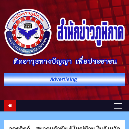
S
k
i
p
t
o
c
o
n
t
e
n
t
อุตรดิตถ์ – สมาคมกำนัน ผู้ใหญ่บ้าน ในจังหวัด