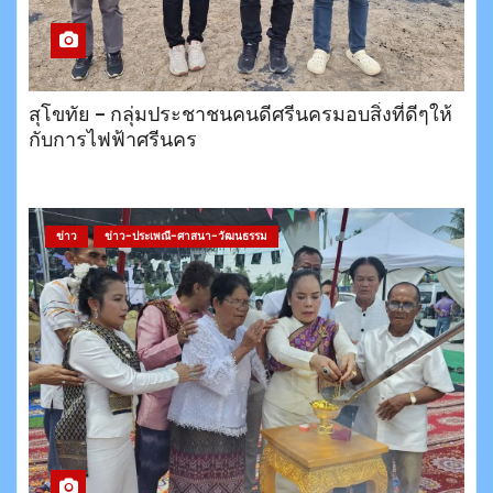
สุโขทัย – กลุ่มประชาชนคนดีศรีนครมอบสิ่งที่ดีๆให้
กับการไฟฟ้าศรีนคร
ข่าว
ข่าว-ประเพณี-ศาสนา-วัฒนธรรม