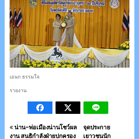
เอนก ธรรมใจ
รายงาน
น่าน-พ่อเมืองน่านโชว์ผล
จุดประกาย
แ
งาน สนธิกำลังฝ่ายปกครอง
เยาวชนนัก