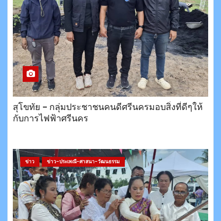
สุโขทัย – กลุ่มประชาชนคนดีศรีนครมอบสิ่งที่ดีๆให้
กับการไฟฟ้าศรีนคร
ข่าว
ข่าว-ประเพณี-ศาสนา-วัฒนธรรม