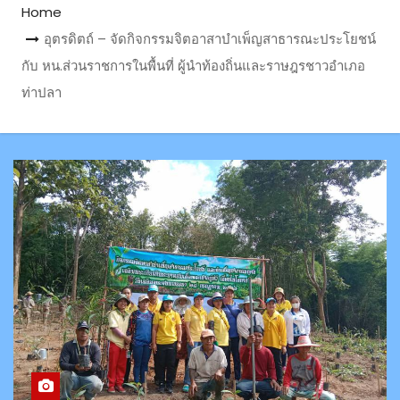
Home
อุตรดิตถ์ – จัดกิจกรรมจิตอาสาบำเพ็ญสาธารณะประโยชน์
กับ หน.ส่วนราชการในพื้นที่ ผู้นำท้องถิ่นและราษฎรชาวอำเภอ
ท่าปลา