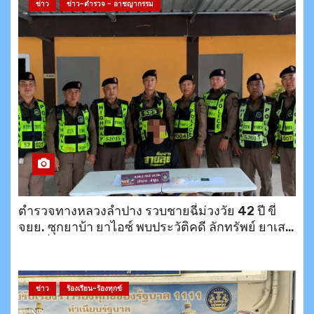
ข่าว
ข่าว-ตำรวจ - อาชญากรรม
ตำรวจทางหลวงลำปาง รวบชายฉี่ม่วงวัย 42 ปี ขี่
จยย. ซุกยาบ้า ยาไอซ์ พบประวัติคดี ลักทรัพย์ ยาเสพ
ติด เพิ่งออกจากคุกมายังไม่ถึงเดือน
ข่าว
ร้องเรียน-ร้องทุกข์