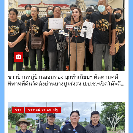
ชาวบ้านหมู่บ้านออมทอง บุกทำเนียบฯ ติดตามคดี
พิพาทที่ดินวัดดังย่านบางปู เร่งส่ง ป.ป.ช.-เปิดโต๊ะดึง
สำนักพุทธฯ เจรจาหาทางออก
ข่าว
ข่าว-หน่วยงานภาครัฐ