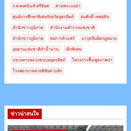
ร.ท.พงศนันท์ ศรีธิยศ
ศาลพระแม่ย่า
ศูนย์การศึกษาพิเศษจังหวัดอุตรดิตถ์
สมศักดิ์ เทพสุทิน
สำนักข่าวภูมิภาค
สำนักงานตำรวจแห่งชาติ
สํานักข่าวภูมิภาค
หอการค้าแฟร์
อาวุธปืนผิดกฎหมาย
อุทยานแห่งชาติลำน้ำน่าน
เด็กพิเศษ
แขวงทางหลวงชนบทอุตรดิตถ์​
โครงการฟื้นฟูสภาพป่า
โรงพยาบาลค่ายพิชัยดาบหัก
ข่าวน่าสนใจ