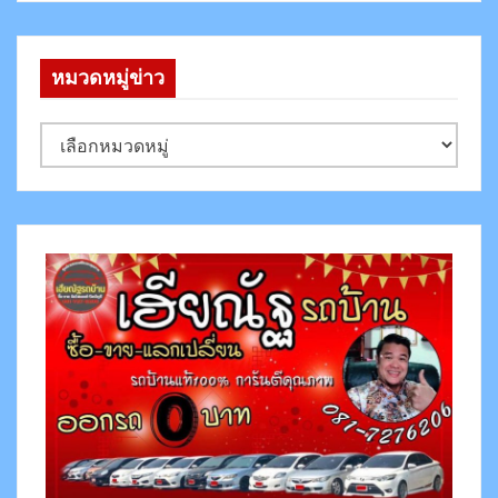
หมวดหมู่ข่าว
ห
ม
ว
ด
ห
มู่
ข่
า
ว