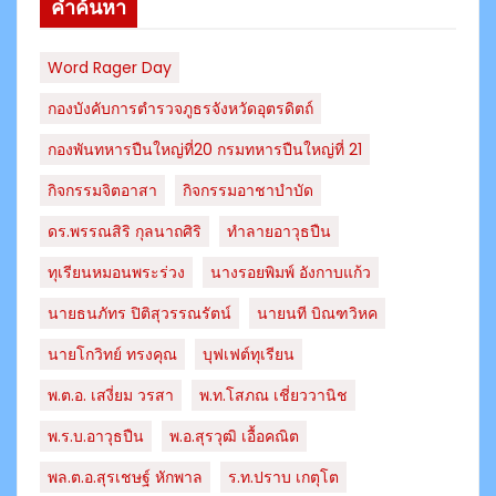
คำค้นหา
Word Rager Day
กองบังคับการตำรวจภูธรจังหวัดอุตรดิตถ์
กองพันทหารปืนใหญ่ที่20 กรมทหารปืนใหญ่ที่ 21
กิจกรรมจิตอาสา
กิจกรรมอาชาบำบัด
ดร.พรรณสิริ กุลนาถศิริ
ทำลายอาวุธปืน
ทุเรียนหมอนพระร่วง
นางรอยพิมพ์ อังกาบแก้ว
นายธนภัทร​ ปิติสุวรรณ​รัตน์​
นายนที บิณฑวิหค
นายโกวิทย์ ทรงคุณ
บุฟเฟต์ทุเรียน
พ.ต.อ. เสงี่ยม วรสา
พ.ท.โสภณ เชี่ยววานิช
พ.ร.บ.อาวุธปืน
พ.อ.สุรวุฒิ เอื้อคณิต
พล.ต.อ.สุรเชษฐ์ หักพาล
ร.ท.ปราบ เกตุโต