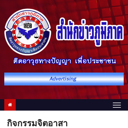
S
k
i
p
t
o
c
o
n
t
e
n
t
กิจกรรมจิตอาสา