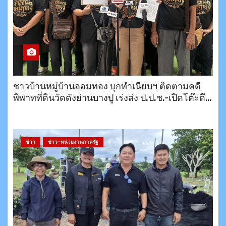
ชาวบ้านหมู่บ้านออมทอง บุกทำเนียบฯ ติดตามคดี
พิพาทที่ดินวัดดังย่านบางปู เร่งส่ง ป.ป.ช.-เปิดโต๊ะดึง
สำนักพุทธฯ เจรจาหาทางออก
ข่าว
ข่าว-หน่วยงานภาครัฐ