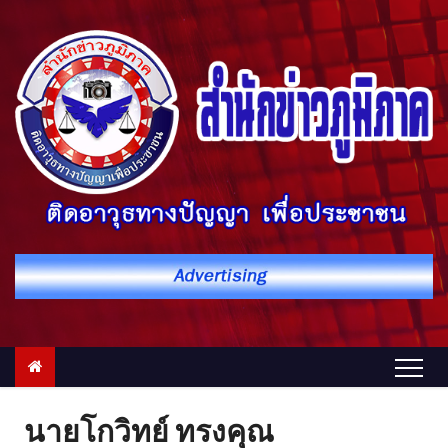
S
k
i
p
t
o
c
o
n
t
e
n
t
นายโกวิทย์ ทรงคุณ