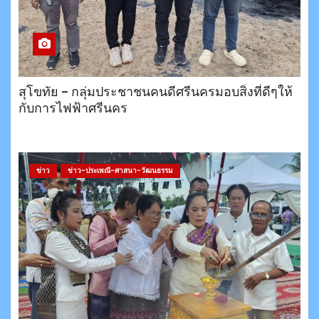
สุโขทัย – กลุ่มประชาชนคนดีศรีนครมอบสิ่งที่ดีๆให้
กับการไฟฟ้าศรีนคร
ข่าว
ข่าว-ประเพณี-ศาสนา-วัฒนธรรม