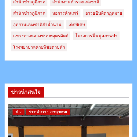
สำนักข่าวภูมิภาค
สำนักงานตำรวจแห่งชาติ
สํานักข่าวภูมิภาค
หอการค้าแฟร์
อาวุธปืนผิดกฎหมาย
อุทยานแห่งชาติลำน้ำน่าน
เด็กพิเศษ
แขวงทางหลวงชนบทอุตรดิตถ์​
โครงการฟื้นฟูสภาพป่า
โรงพยาบาลค่ายพิชัยดาบหัก
ข่าวน่าสนใจ
ข่าว
ข่าว-ตำรวจ - อาชญากรรม