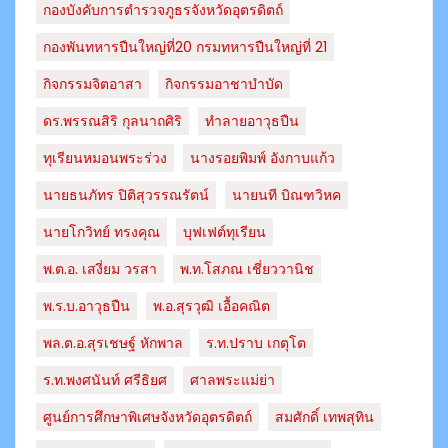
กองบังคับการตำรวจภูธรจังหวัดอุตรดิตถ์
กองพันทหารปืนใหญ่ที่20 กรมทหารปืนใหญ่ที่ 21
กิจกรรมจิตอาสา
กิจกรรมอาชาบำบัด
ดร.พรรณสิริ กุลนาถศิริ
ทำลายอาวุธปืน
ทุเรียนหมอนพระร่วง
นางรอยพิมพ์ อังกาบแก้ว
นายธนภัทร​ ปิติสุวรรณ​รัตน์​
นายนที บิณฑวิหค
นายโกวิทย์ ทรงคุณ
บุฟเฟต์ทุเรียน
พ.ต.อ. เสงี่ยม วรสา
พ.ท.โสภณ เชี่ยววานิช
พ.ร.บ.อาวุธปืน
พ.อ.สุรวุฒิ เอื้อคณิต
พล.ต.อ.สุรเชษฐ์ หักพาล
ร.ท.ปราบ เกตุโต
ร.ท.พงศนันท์ ศรีธิยศ
ศาลพระแม่ย่า
ศูนย์การศึกษาพิเศษจังหวัดอุตรดิตถ์
สมศักดิ์ เทพสุทิน