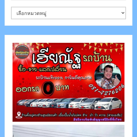
ห
ม
ว
ด
ห
มู่
ข่
า
ว