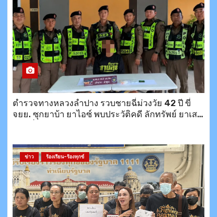
ตำรวจทางหลวงลำปาง รวบชายฉี่ม่วงวัย 42 ปี ขี่
จยย. ซุกยาบ้า ยาไอซ์ พบประวัติคดี ลักทรัพย์ ยาเสพ
ติด เพิ่งออกจากคุกมายังไม่ถึงเดือน
ข่าว
ร้องเรียน-ร้องทุกข์