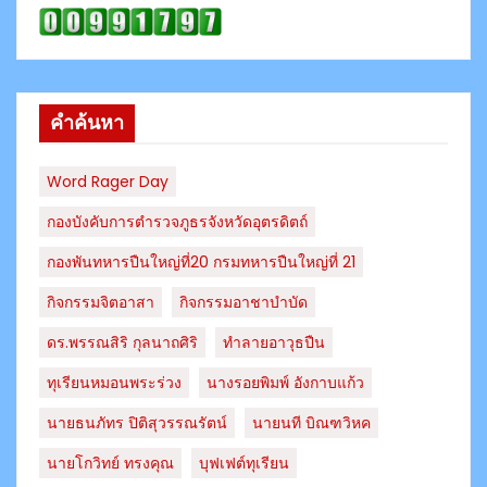
คำค้นหา
Word Rager Day
กองบังคับการตำรวจภูธรจังหวัดอุตรดิตถ์
กองพันทหารปืนใหญ่ที่20 กรมทหารปืนใหญ่ที่ 21
กิจกรรมจิตอาสา
กิจกรรมอาชาบำบัด
ดร.พรรณสิริ กุลนาถศิริ
ทำลายอาวุธปืน
ทุเรียนหมอนพระร่วง
นางรอยพิมพ์ อังกาบแก้ว
นายธนภัทร​ ปิติสุวรรณ​รัตน์​
นายนที บิณฑวิหค
นายโกวิทย์ ทรงคุณ
บุฟเฟต์ทุเรียน