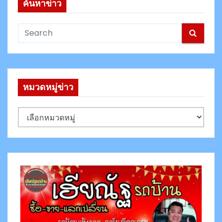
ค้นหาข่าว
หมวดหมู่ข่าว
ห
ม
ว
ด
ห
มู่
ข่
า