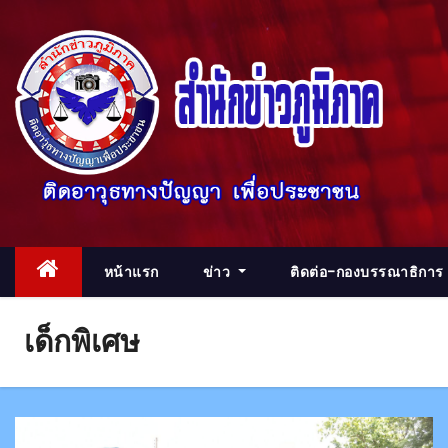
S
k
i
p
t
o
c
o
n
t
หน้าแรก
ข่าว
ติดต่อ-กองบรรณาธิการ
e
n
เด็กพิเศษ
t