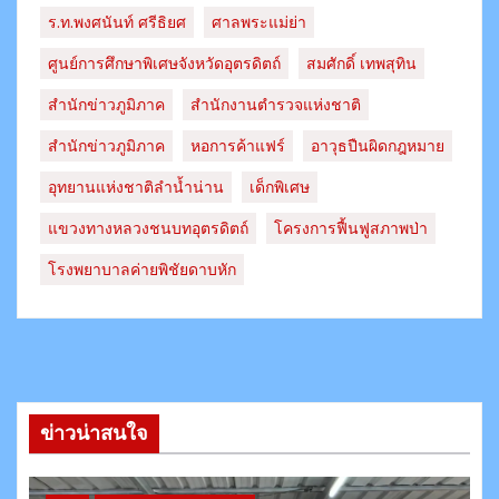
ร.ท.พงศนันท์ ศรีธิยศ
ศาลพระแม่ย่า
ศูนย์การศึกษาพิเศษจังหวัดอุตรดิตถ์
สมศักดิ์ เทพสุทิน
สำนักข่าวภูมิภาค
สำนักงานตำรวจแห่งชาติ
สํานักข่าวภูมิภาค
หอการค้าแฟร์
อาวุธปืนผิดกฎหมาย
อุทยานแห่งชาติลำน้ำน่าน
เด็กพิเศษ
แขวงทางหลวงชนบทอุตรดิตถ์​
โครงการฟื้นฟูสภาพป่า
โรงพยาบาลค่ายพิชัยดาบหัก
ข่าวน่าสนใจ