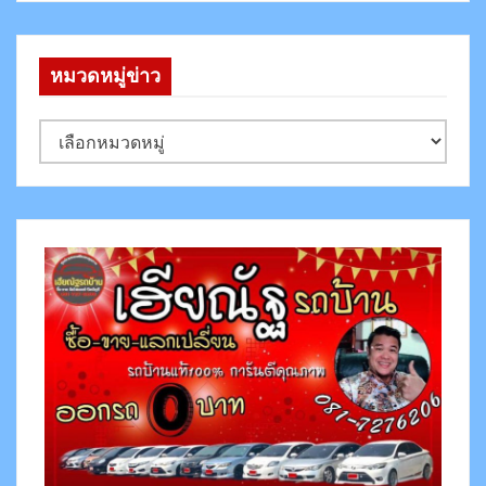
หมวดหมู่ข่าว
ห
ม
ว
ด
ห
มู่
ข่
า
ว