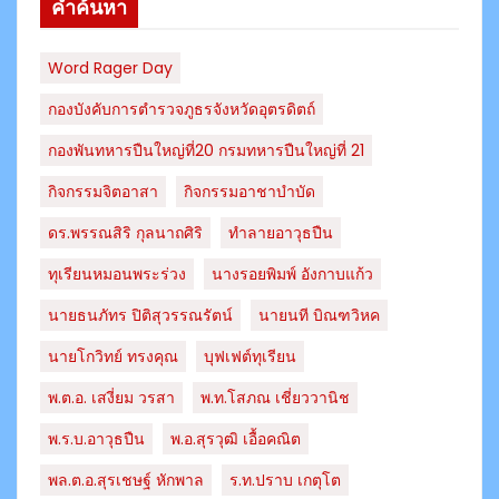
คำค้นหา
Word Rager Day
กองบังคับการตำรวจภูธรจังหวัดอุตรดิตถ์
กองพันทหารปืนใหญ่ที่20 กรมทหารปืนใหญ่ที่ 21
กิจกรรมจิตอาสา
กิจกรรมอาชาบำบัด
ดร.พรรณสิริ กุลนาถศิริ
ทำลายอาวุธปืน
ทุเรียนหมอนพระร่วง
นางรอยพิมพ์ อังกาบแก้ว
นายธนภัทร​ ปิติสุวรรณ​รัตน์​
นายนที บิณฑวิหค
นายโกวิทย์ ทรงคุณ
บุฟเฟต์ทุเรียน
พ.ต.อ. เสงี่ยม วรสา
พ.ท.โสภณ เชี่ยววานิช
พ.ร.บ.อาวุธปืน
พ.อ.สุรวุฒิ เอื้อคณิต
พล.ต.อ.สุรเชษฐ์ หักพาล
ร.ท.ปราบ เกตุโต