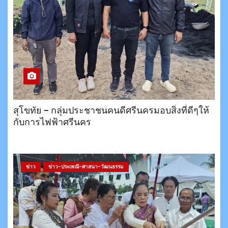
สุโขทัย – กลุ่มประชาชนคนดีศรีนครมอบสิ่งที่ดีๆให้
กับการไฟฟ้าศรีนคร
ข่าว
ข่าว-ประเพณี-ศาสนา-วัฒนธรรม