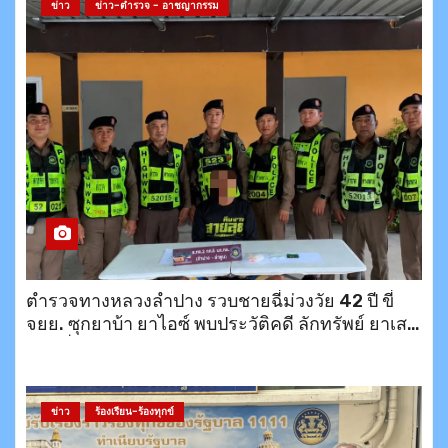
ข่าว
ข่าว-ตำรวจ - อาชญากรรม
ตำรวจทางหลวงลำปาง รวบชายฉี่ม่วงวัย 42 ปี ขี่
จยย. ซุกยาบ้า ยาไอซ์ พบประวัติคดี ลักทรัพย์ ยาเสพ
ติด เพิ่งออกจากคุกมายังไม่ถึงเดือน
ข่าว
ร้องเรียน-ร้องทุกข์