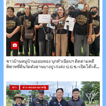
ชาวบ้านหมู่บ้านออมทอง บุกทำเนียบฯ ติดตามคดี
พิพาทที่ดินวัดดังย่านบางปู เร่งส่ง ป.ป.ช.-เปิดโต๊ะดึง
สำนักพุทธฯ เจรจาหาทางออก
ข่าว
ข่าว-หน่วยงานภาครัฐ