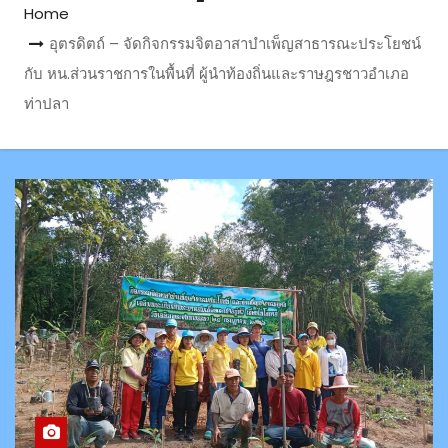
Home
อุตรดิตถ์ – จัดกิจกรรมจิตอาสาบำเพ็ญสาธารณะประโยชน์
กับ หน.ส่วนราชการในพื้นที่ ผู้นำท้องถิ่นและราษฎรชาวอำเภอ
ท่าปลา