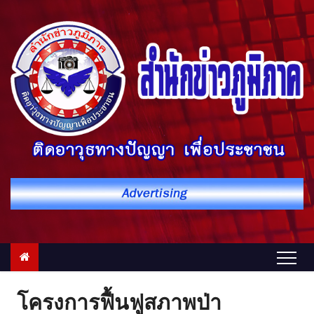
S
k
i
p
t
o
c
o
n
t
e
n
t
โครงการฟื้นฟูสภาพป่า