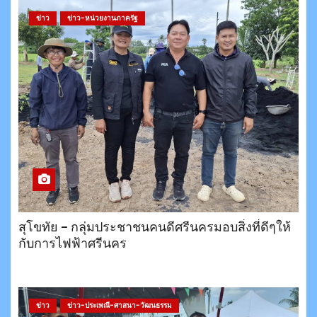
ข่าว
ข่าว-หน่วยงานภาครัฐ
สุโขทัย – กลุ่มประชาชนคนดีศรีนครมอบสิ่งที่ดีๆให้
กับการไฟฟ้าศรีนคร
ข่าว
ข่าว-ประเพณี-ศาสนา-วัฒนธรรม