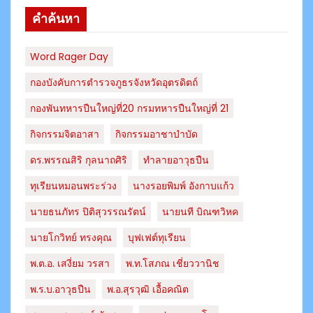
คำค้นหา
Word Rager Day
กองบังคับการตำรวจภูธรจังหวัดอุตรดิตถ์
กองพันทหารปืนใหญ่ที่20 กรมทหารปืนใหญ่ที่ 21
กิจกรรมจิตอาสา
กิจกรรมอาชาบำบัด
ดร.พรรณสิริ กุลนาถศิริ
ทำลายอาวุธปืน
ทุเรียนหมอนพระร่วง
นางรอยพิมพ์ อังกาบแก้ว
นายธนภัทร​ ปิติสุวรรณ​รัตน์​
นายนที บิณฑวิหค
นายโกวิทย์ ทรงคุณ
บุฟเฟต์ทุเรียน
พ.ต.อ. เสงี่ยม วรสา
พ.ท.โสภณ เชี่ยววานิช
พ.ร.บ.อาวุธปืน
พ.อ.สุรวุฒิ เอื้อคณิต