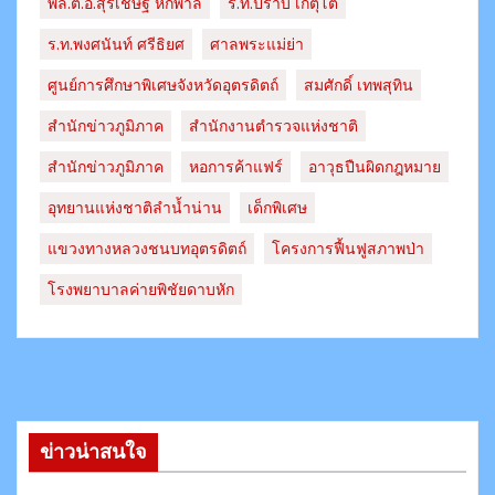
พล.ต.อ.สุรเชษฐ์ หักพาล
ร.ท.ปราบ เกตุโต
ร.ท.พงศนันท์ ศรีธิยศ
ศาลพระแม่ย่า
ศูนย์การศึกษาพิเศษจังหวัดอุตรดิตถ์
สมศักดิ์ เทพสุทิน
สำนักข่าวภูมิภาค
สำนักงานตำรวจแห่งชาติ
สํานักข่าวภูมิภาค
หอการค้าแฟร์
อาวุธปืนผิดกฎหมาย
อุทยานแห่งชาติลำน้ำน่าน
เด็กพิเศษ
แขวงทางหลวงชนบทอุตรดิตถ์​
โครงการฟื้นฟูสภาพป่า
โรงพยาบาลค่ายพิชัยดาบหัก
ข่าวน่าสนใจ