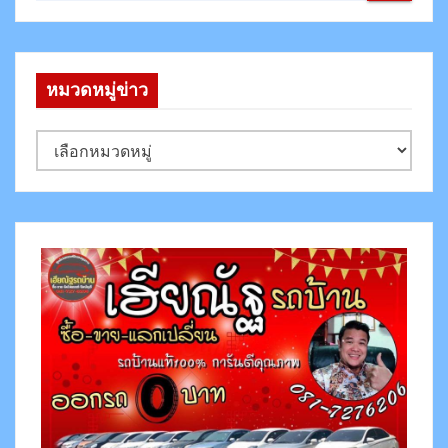
หมวดหมู่ข่าว
ห
ม
ว
ด
ห
มู่
ข่
า
ว