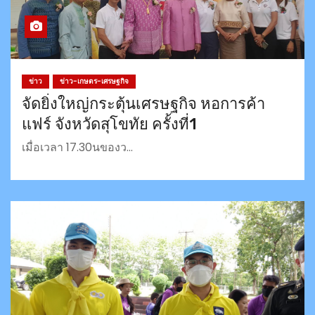
ข่าว
ข่าว-เกษตร-เศรษฐกิจ
จัดยิ่งใหญ่กระตุ้นเศรษฐกิจ หอการค้า
แฟร์ จังหวัดสุโขทัย ครั้งที่1
เมื่อเวลา 17.30นของว…