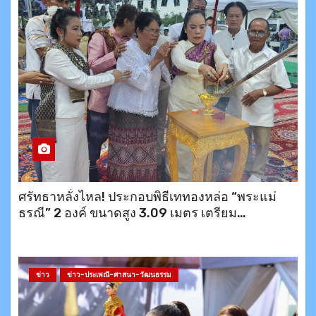
ศรัทธาหลั่งไหล! ประกอบพิธีเททองหล่อ “พระแม่
ธรณี” 2 องค์ ขนาดสูง 3.09 เมตร เตรียม
ประดิษฐาน ณ อำเภอบึงสามพัน และเขาพระตำหนัก
พัทยา พร้อมมอบข้าวสาร 200 ชุดช่วยเหลือ
ประชาชน
ข่าว
ข่าว-ประเพณี-ศาสนา-วัฒนธรรม