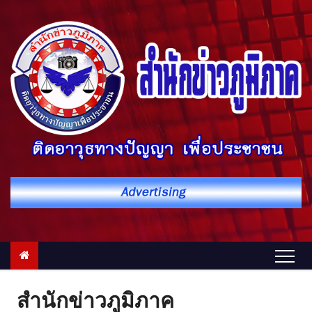
S
k
i
p
t
o
c
o
n
t
e
n
t
สำนักข่าวภูมิภาค