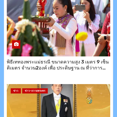
พิธีเททองพระแม่ธรณี ขนาดความสูง 3 เมตร 9 เซ็น
ติเมตร จำนวน2องค์ เพื่อ ประดิษฐาน ณ ที่ว่าการ
อำเภอบึงสามพัน1องค์ และ อีก1องค์ ประดิษฐาน
หน้าเทวาลัยมาหากาลีอวตารจักรวาลชนนี บนเขา
พระตำหนักพัทยา
ข่าว
ข่าว-ถวายพระพร